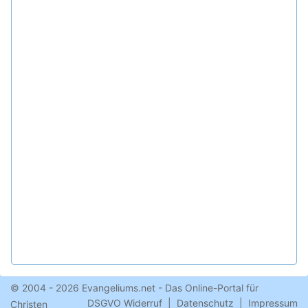
© 2004 - 2026 Evangeliums.net - Das Online-Portal für
DSGVO Widerruf
|
Datenschutz
|
Impressum
Christen