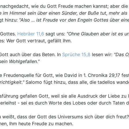
er nachgedacht, wie du Gott Freude machen kannst; aber die 
e im Himmel sein über einen Sünder, der Buße tut, mehr al
gt hinzu:
"Also ... ist Freude vor den Engeln Gottes über ein
 Gottes.
Hebräer 11,6
sagt uns:
"Ohne Glauben aber ist es u
s: Wer Gott vertraut, gefällt Ihm.
Gott auch über das Beten. In
Sprüche 15,8
lesen wir:
"Das O
ein Wohlgefallen."
 Freudenquelle für Gott, wie David in 1. Chronika 29,17 fest
ichtigkeit."
Salomo fügt hinzu, dass alle, die tadellos wande
ührung gefallen Gott, weil sie alle Ausdruck der Liebe zu 
erleihst - sei es durch Worte des Lobes oder durch Taten d
 weißt, dass der Gott des Universums sich über dich freut? 
rnen, Ihm heute Freude zu machen.