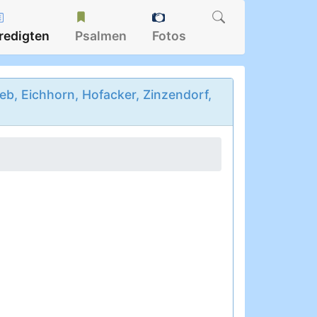
redigten
Psalmen
Fotos
b, Eichhorn, Hofacker, Zinzendorf,