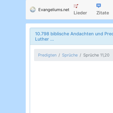
Evangeliums.net
Lieder
Zitate
10.798 biblische Andachten und Pred
Luther ...
Predigten
Sprüche
Sprüche 11,20