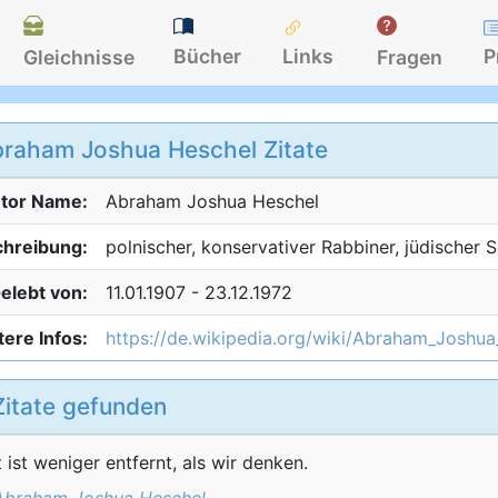
Bücher
Links
P
Gleichnisse
Fragen
raham Joshua Heschel Zitate
tor Name:
Abraham Joshua
Heschel
hreibung:
polnischer, konservativer Rabbiner, jüdischer 
elebt von:
11.01.1907 - 23.12.1972
ere Infos:
https://de.wikipedia.org/wiki/Abraham_Joshu
Zitate gefunden
 ist weniger entfernt, als wir denken.
Abraham Joshua Heschel