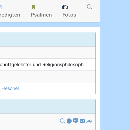
redigten
Psalmen
Fotos
Schriftgelehrter und Religionsphilosoph
a_Heschel