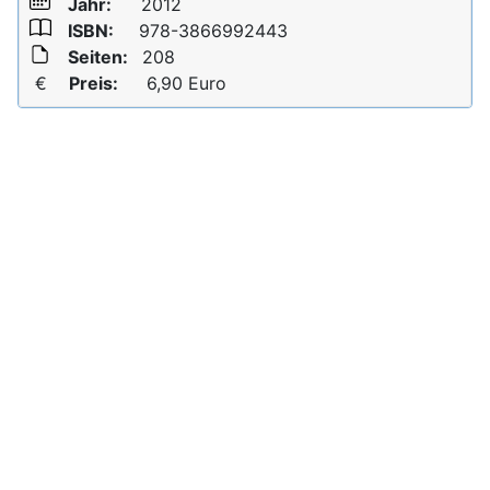
Jahr:
2012
ISBN:
978-3866992443
Seiten:
208
€
Preis:
6,90
Euro