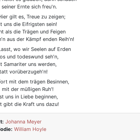
 seiner Ernte sich freu'n.
Hier gilt es, Treue zu zeigen;
t uns die Eifrigsten sein!
ht als die Trägen und Feigen
eh'n aus der Kämpf enden Reih'n!
Lasst, wo wir Seelen auf Erden
flos und todeswund seh'n,
st Samariter uns werden,
tatt vorüberzugeh'n!
Fort mit dem trägen Besinnen,
t mit der müßigen Ruh'!
st uns in Liebe beginnen,
t gibt die Kraft uns dazu!
t:
Johanna Meyer
odie:
William Hoyle