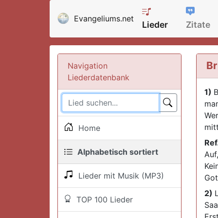
Evangeliums.net
Lieder
Zitate
Br
Navigation
Liederdatenbank
1)
B
man
Wer
mit
Home
Ref
Alphabetisch sortiert
Auf,
Kei
Lieder mit Musik (MP3)
Got
2)
TOP 100 Lieder
Saa
Ers