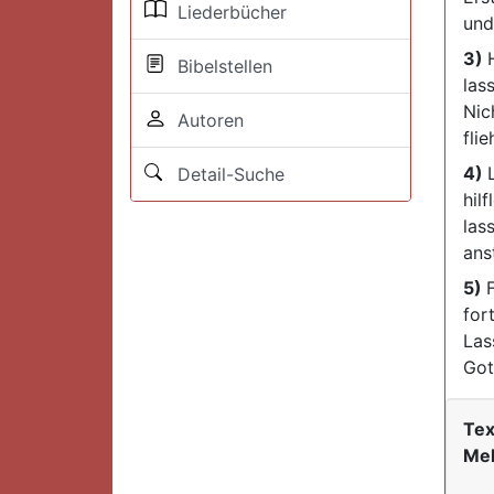
Liederbücher
und
3)
Bibelstellen
lass
Nic
Autoren
fli
4)
Detail-Suche
hil
las
ans
5)
for
Las
Got
Tex
Mel