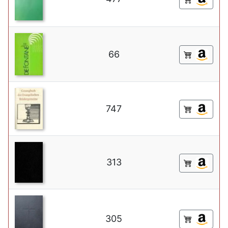
66
747
313
305