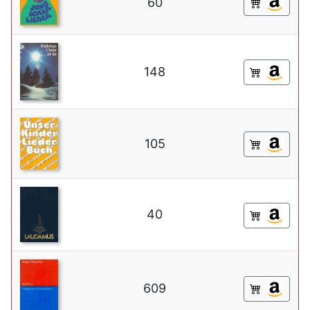
60
148
105
40
609