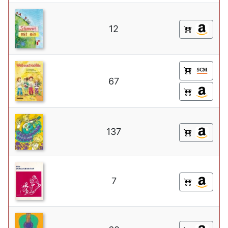
12
67
137
7