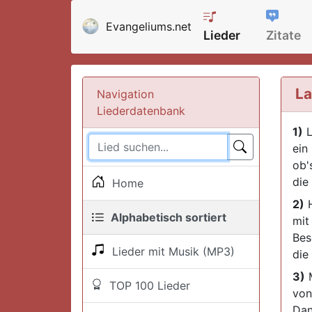
Evangeliums.net
Lieder
Zitate
La
Navigation
Liederdatenbank
1)
L
ein
ob'
die
Home
2)
H
Alphabetisch sortiert
mit
Bes
Lieder mit Musik (MP3)
die
3)
M
TOP 100 Lieder
von
Dan