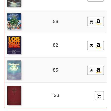
56
82
85
123