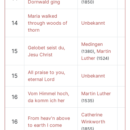
Dornwald ging
(1850)
Maria walked
14
through woods of
Unbekannt
thorn
Medingen
Gelobet seist du,
15
,
Martin
(1380)
Jesu Christ
Luther
(1524)
All praise to you,
15
Unbekannt
eternal Lord
Vom Himmel hoch,
Martin Luther
16
da komm ich her
(1535)
Catherine
From heav'n above
16
Winkworth
to earth I come
(1855)