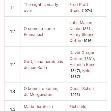
The night is nearly
Fred Pratt
11
over
Green
(1974)
John Mason
O come, o come
Neale
,
(1851)
12
Emmanuel
Henry Sloane
Coffin
(1916)
David Gregor
Corner
,
(1631)
Gott, send herab uns
12
Heinrich Bone
deinen Sohn
,
Köln
(1847)
(1887)
O komm, o komm,
Otmar Schulz
13
du Morgenstern
(1975)
Maria durch ein
Eichsfeld
14