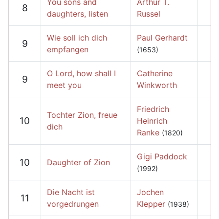
You sons and
Arthur T.
8
daughters, listen
Russel
Wie soll ich dich
Paul Gerhardt
9
empfangen
(1653)
O Lord, how shall I
Catherine
9
meet you
Winkworth
Friedrich
Tochter Zion, freue
10
Heinrich
dich
Ranke
(1820)
Gigi Paddock
10
Daughter of Zion
(1992)
Die Nacht ist
Jochen
11
vorgedrungen
Klepper
(1938)