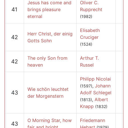
Jesus has come and
Oliver C.
41
brings pleasure
Rupprecht
eternal
(1982)
Elisabeth
Herr Christ, der einig
42
Cruciger
Gotts Sohn
(1524)
The only Son from
Arthur T.
42
heaven
Russel
Philipp Nicolai
,
Johann
(1597)
Wie schön leuchtet
43
Adolf Schlegel
der Morgenstern
,
Albert
(1813)
Knapp
(1832)
O Morning Star, how
Friedemann
43
fair and bright
Hebart
(1979)