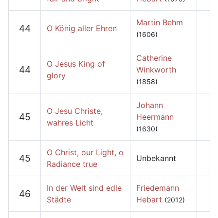
Martin Behm
44
O König aller Ehren
(1606)
Catherine
O Jesus King of
44
Winkworth
glory
(1858)
Johann
O Jesu Christe,
45
Heermann
wahres Licht
(1630)
O Christ, our Light, o
45
Unbekannt
Radiance true
In der Welt sind edle
Friedemann
46
Städte
Hebart
(2012)