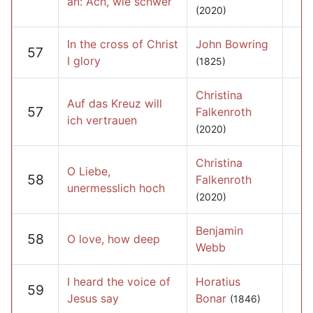
an: Ach, wie schwer
(2020)
In the cross of Christ
John Bowring
57
I glory
(1825)
Christina
Auf das Kreuz will
57
Falkenroth
ich vertrauen
(2020)
Christina
O Liebe,
58
Falkenroth
unermesslich hoch
(2020)
Benjamin
58
O love, how deep
Webb
I heard the voice of
Horatius
59
Jesus say
Bonar
(1846)