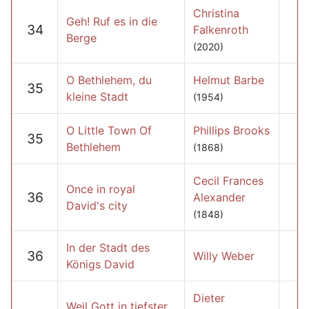
Christina
Geh! Ruf es in die
34
Falkenroth
Berge
(2020)
O Bethlehem, du
Helmut Barbe
35
kleine Stadt
(1954)
O Little Town Of
Phillips Brooks
35
Bethlehem
(1868)
Cecil Frances
Once in royal
36
Alexander
David's city
(1848)
In der Stadt des
36
Willy Weber
Königs David
Dieter
Weil Gott in tiefster