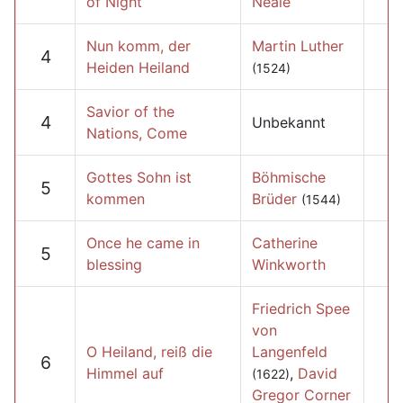
of Night
Neale
Nun komm, der
Martin Luther
4
Heiden Heiland
(1524)
Savior of the
4
Unbekannt
Nations, Come
Gottes Sohn ist
Böhmische
5
kommen
Brüder
(1544)
Once he came in
Catherine
5
blessing
Winkworth
Friedrich Spee
von
O Heiland, reiß die
Langenfeld
6
Himmel auf
,
David
(1622)
Gregor Corner