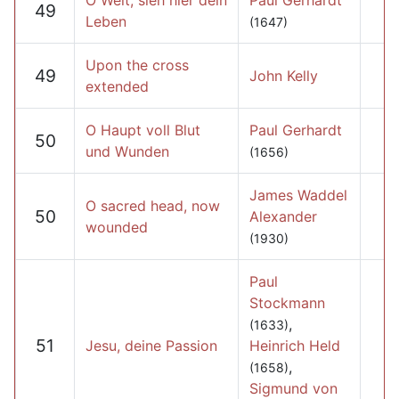
O Welt, sieh hier dein
Paul Gerhardt
49
Leben
(1647)
Upon the cross
49
John Kelly
extended
O Haupt voll Blut
Paul Gerhardt
50
und Wunden
(1656)
James Waddel
O sacred head, now
50
Alexander
wounded
(1930)
Paul
Stockmann
,
(1633)
51
Jesu, deine Passion
Heinrich Held
,
(1658)
Sigmund von