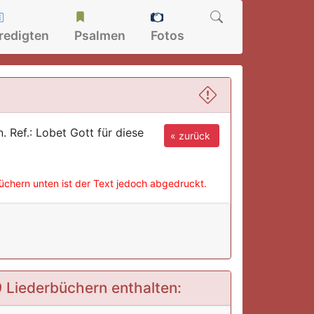
redigten
Psalmen
Fotos
. Ref.: Lobet Gott für diese
« zurück
büchern unten ist der Text jedoch abgedruckt.
 9 Liederbüchern enthalten: