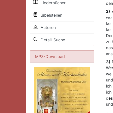
Liederbücher
dem
2)
E
Bibelstellen
wo 
kei
Autoren
kei
Den
Detail-Suche
zu 
das
ans
MP3-Download
3)
D
Wer
wei
und
Ich
ich
des 
und