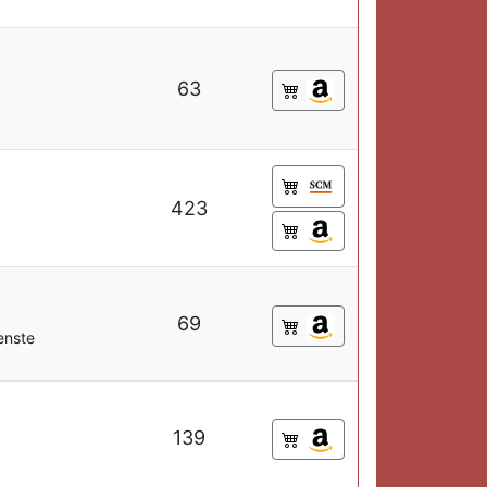
63
423
69
enste
139