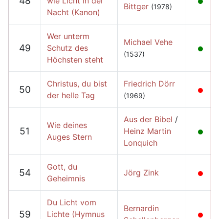
48
wie Licht in der
Bittger
(1978)
Nacht (Kanon)
Wer unterm
Michael Vehe
49
Schutz des
(1537)
Höchsten steht
Christus, du bist
Friedrich Dörr
50
der helle Tag
(1969)
Aus der Bibel
/
Wie deines
51
Heinz Martin
Auges Stern
Lonquich
Gott, du
54
Jörg Zink
Geheimnis
Du Licht vom
Bernardin
59
Lichte (Hymnus