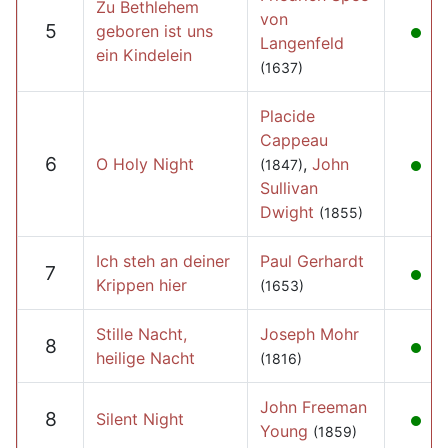
Zu Bethlehem
von
5
geboren ist uns
Langenfeld
ein Kindelein
(1637)
Placide
Cappeau
6
O Holy Night
,
John
(1847)
Sullivan
Dwight
(1855)
Ich steh an deiner
Paul Gerhardt
7
Krippen hier
(1653)
Stille Nacht,
Joseph Mohr
8
heilige Nacht
(1816)
John Freeman
8
Silent Night
Young
(1859)