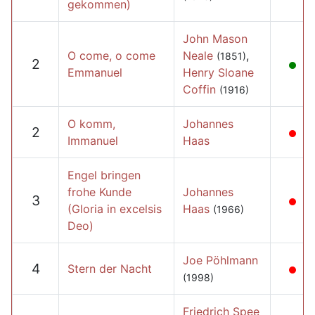
gekommen)
John Mason
O come, o come
Neale
,
(1851)
2
Emmanuel
Henry Sloane
Coffin
(1916)
O komm,
Johannes
2
Immanuel
Haas
Engel bringen
frohe Kunde
Johannes
3
(Gloria in excelsis
Haas
(1966)
Deo)
Joe Pöhlmann
4
Stern der Nacht
(1998)
Friedrich Spee