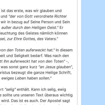
 ist das erste, was wir glauben und
und
"der von Gott verordnete Richter
as wir in bezug auf Seine Person und Sein
außer durch den Heiligen Geist."
Er
rleuchtung des Geistes nämlich können
sei, zur Ehre Gottes, des Vaters."
von den Toten auferweckt hat."
In diesem
rheit und Seligkeit bedarf. Was nach den
tt Ihn auferweckt hat von den Toten"
-,
, was sonst ganz kurz
"an Jesus glauben"
,
istus bezeugt die ganze Heilige Schrift,
in ewiges Leben haben sollen."
ort
"selig"
enthält. Kann ich selig, ewig
e sollte uns unseren Text überaus wichtig
wird. Das ist es auch. Der Apostel sagt