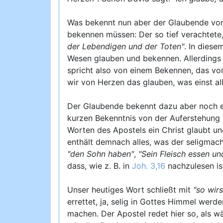
Was bekennt nun aber der Glaubende vo
bekennen müssen: Der so tief verachtete
der Lebendigen und der Toten"
. In diese
Wesen glauben und bekennen. Allerdings 
spricht also von einem Bekennen, das vo
wir von Herzen das glauben, was einst 
Der Glaubende bekennt dazu aber noch e
kurzen Bekenntnis von der Auferstehung Ch
Worten des Apostels ein Christ glaubt u
enthält demnach alles, was der seligmac
"den Sohn haben"
,
"Sein Fleisch essen und
dass, wie z. B. in
Joh. 3,16
nachzulesen is
Unser heutiges Wort schließt mit
"so wirs
errettet, ja, selig in Gottes Himmel wer
machen. Der Apostel redet hier so, als w