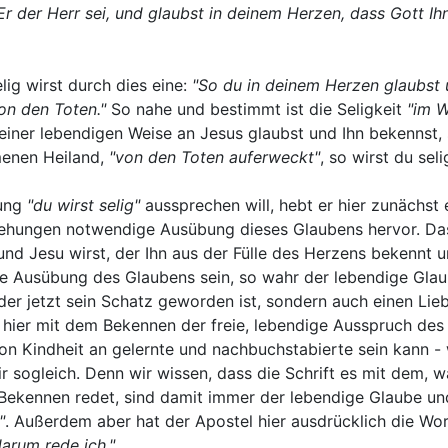
 der Herr sei, und glaubst in deinem Herzen, dass Gott Ih
lig wirst durch dies eine:
"So du in deinem Herzen glaubst
on den Toten."
So nahe und bestimmt ist die Seligkeit
"im 
 einer lebendigen Weise an Jesus glaubst und Ihn bekennst,
menen Heiland,
"von den Toten auferweckt"
, so wirst du seli
rung
"du wirst selig"
aussprechen will, hebt er hier zunächs
iehungen notwendige Ausübung dieses Glaubens hervor. D
eund Jesu wirst, der Ihn aus der Fülle des Herzens bekennt 
 Ausübung des Glaubens sein, so wahr der lebendige Glaub
der jetzt sein Schatz geworden ist, sondern auch einen Lieb
 hier mit dem Bekennen der freie, lebendige Ausspruch des 
n Kindheit an gelernte und nachbuchstabierte sein kann -
r sogleich. Denn wir wissen, dass die Schrift es mit dem, w
ekennen redet, sind damit immer der lebendige Glaube u
"
. Außerdem aber hat der Apostel hier ausdrücklich die Wo
darum rede ich."