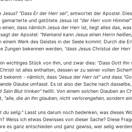
n Jesus?
"Dass Er der Herr sei"
, antwortet der Apostel. Dies
, gemarterte und getötete Jesus ist
"der Herr vom Himmel"
m einen, dass nämlich Jesus der Herr ist, liegt alles das, w
sagt der Apostel:
"Niemand kann Jesus einen Herrn heißen, 
n einem Werk des Geistes in der Seele kommt. Durch die E
alle Zungen bekennen werden,
"dass Jesus Christus der Herr 
in wichtiges Stück von Ihm, und zwar dies:
"Dass Gott Ihn 
risti ist alles enthalten, dessen er zu seiner vollen Siche
nd bekennt - nämlich, dass
"Jesus der Herr ist"
und dass
"Go
hende Glaube umfasst. Es ist also der Sache nach dasselbe
 Sein Blut trinken"
heißt. Von einem solchen Glauben an Chr
t,
"alle, die an Ihn glauben, nicht verlorengehen, sondern e
t du selig."
Lasst uns darum noch bedenken, was dieses W
den? Weiss ich etwas Gewisses von dieser Sache? Diese Frag
äre es ganz entschieden und ganz gewiss, wer selig werden 