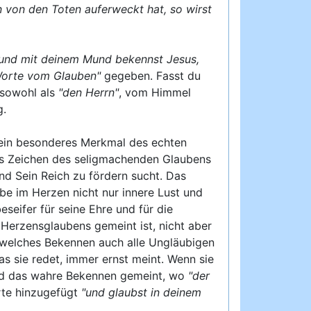
n von den Toten auferweckt hat, so wirst
 und mit deinem Mund bekennst Jesus,
Worte vom Glauben"
gegeben. Fasst du
 sowohl als
"den Herrn"
, vom Himmel
g.
t ein besonderes Merkmal des echten
as Zeichen des seligmachenden Glaubens
und Sein Reich zu fördern sucht. Das
e im Herzen nicht nur innere Lust und
eseifer für seine Ehre und für die
Herzensglaubens gemeint ist, nicht aber
 welches Bekennen auch alle Ungläubigen
as sie redet, immer ernst meint. Wenn sie
nd das wahre Bekennen gemeint, wo
"der
rte hinzugefügt
"und glaubst in deinem