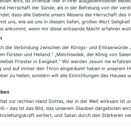
eißen wird, ist offenbar hier in ihrer ausgedehntesten Bed
nd Herrschaft der Sünde, als in der Befreiung von der verd
del; dass alle Gebiete unsers Wesens der Herrschaft des i
t mit uns, wie sie uns in diesem tiefen, großen Wort Seligke
 es ankommt, wenn mir diese erlösende Macht erfahren woll
n
ch die Verbindung zwischen der Königs- und Erlöserwürde Je
nem Fürsten und Heiland.“ „Melchisedek, der König von Salem,
bleibet Priester in Ewigkeit.“ Wir werden Jesum nie erfahren
g und auf immer den Thron eingeräumt haben in unserem Her
ber zu heilen; sondern will alle Einrichtungen des Hauses u
uben
hat zur rechten Hand Gottes, der in der Welt wirksam ist un
ll – das ist das Bild, das unserem Glauben dargeboten wird
Anziehungskraft verliert, und Satan durch den Stärkeren ver