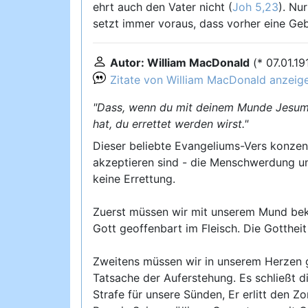
ehrt auch den Vater nicht (
Joh 5,23
). Nu
setzt immer voraus, dass vorher eine Geb
Autor: William MacDonald
(* 07.01.1
Zitate von William MacDonald anzeig
"Dass, wenn du mit deinem Munde Jesum 
hat, du errettet werden wirst."
Dieser beliebte Evangeliums-Vers konzen
akzeptieren sind - die Menschwerdung un
keine Errettung.
Zuerst müssen wir mit unserem Mund beke
Gott geoffenbart im Fleisch. Die Gotthei
Zweitens müssen wir in unserem Herzen g
Tatsache der Auferstehung. Es schließt di
Strafe für unsere Sünden, Er erlitt den Z