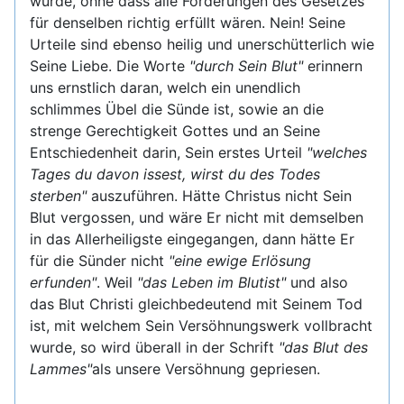
würde, ohne dass alle Forderungen des Gesetzes
für denselben richtig erfüllt wären. Nein! Seine
Urteile sind ebenso heilig und unerschütterlich wie
Seine Liebe. Die Worte
"durch Sein Blut"
erinnern
uns ernstlich daran, welch ein unendlich
schlimmes Übel die Sünde ist, sowie an die
strenge Gerechtigkeit Gottes und an Seine
Entschiedenheit darin, Sein erstes Urteil
"welches
Tages du davon issest, wirst du des Todes
sterben"
auszuführen. Hätte Christus nicht Sein
Blut vergossen, und wäre Er nicht mit demselben
in das Allerheiligste eingegangen, dann hätte Er
für die Sünder nicht
"eine ewige Erlösung
erfunden"
. Weil
"das Leben im Blutist"
und also
das Blut Christi gleichbedeutend mit Seinem Tod
ist, mit welchem Sein Versöhnungswerk vollbracht
wurde, so wird überall in der Schrift
"das Blut des
Lammes"
als unsere Versöhnung gepriesen.