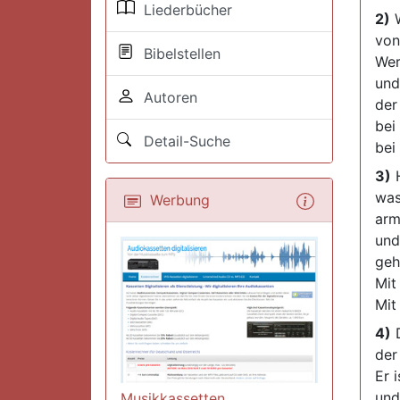
Liederbücher
2)
W
von
Bibelstellen
Wer
und
Autoren
der
bei
Detail-Suche
bei
3)
H
was
Werbung
arm
und
geh
Mit
Mit
4)
D
der 
Er 
und
Musikkassetten