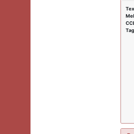
Tex
Mel
CCL
Tag