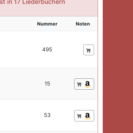
st in 17 Liederbüchern
Nummer
Noten
495
15
53