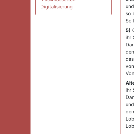
und
Digitalisierung
so 
So 
5)
G
ihr 
Dan
dem
das
von
Von
Alt
ihr 
Dan
und
dem
Lob
Lob