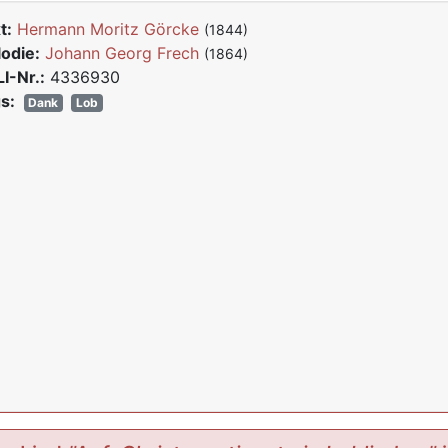
t:
Hermann Moritz Görcke
(1844)
odie:
Johann Georg Frech
(1864)
I-Nr.:
4336930
s:
Dank
Lob