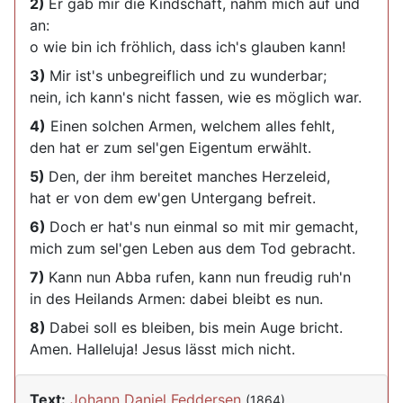
2)
Er gab mir die Kindschaft, nahm mich auf und
an:
o wie bin ich fröhlich, dass ich's glauben kann!
3)
Mir ist's unbegreiflich und zu wunderbar;
nein, ich kann's nicht fassen, wie es möglich war.
4)
Einen solchen Armen, welchem alles fehlt,
den hat er zum sel'gen Eigentum erwählt.
5)
Den, der ihm bereitet manches Herzeleid,
hat er von dem ew'gen Untergang befreit.
6)
Doch er hat's nun einmal so mit mir gemacht,
mich zum sel'gen Leben aus dem Tod gebracht.
7)
Kann nun Abba rufen, kann nun freudig ruh'n
in des Heilands Armen: dabei bleibt es nun.
8)
Dabei soll es bleiben, bis mein Auge bricht.
Amen. Halleluja! Jesus lässt mich nicht.
Text:
Johann Daniel Feddersen
(1864)