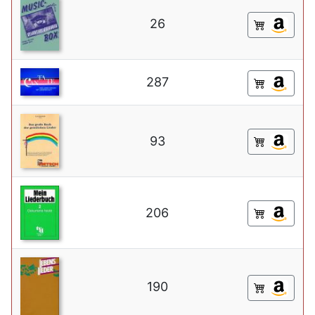
26
287
93
206
190