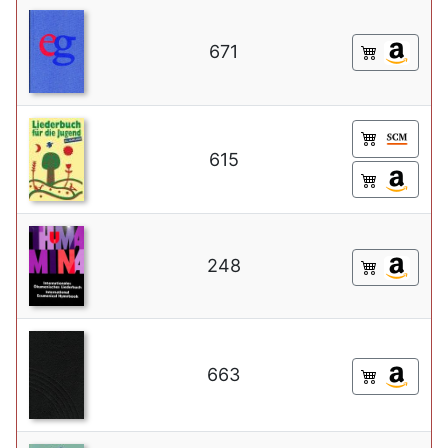
671
615
248
663