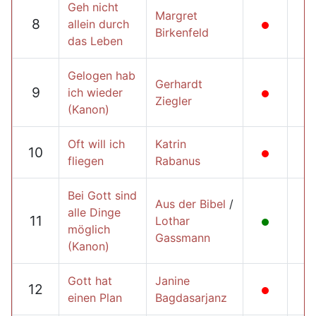
Geh nicht
Margret
8
allein durch
Birkenfeld
das Leben
Gelogen hab
Gerhardt
9
ich wieder
Ziegler
(Kanon)
Oft will ich
Katrin
10
fliegen
Rabanus
Bei Gott sind
Aus der Bibel
/
alle Dinge
11
Lothar
möglich
Gassmann
(Kanon)
Gott hat
Janine
12
einen Plan
Bagdasarjanz