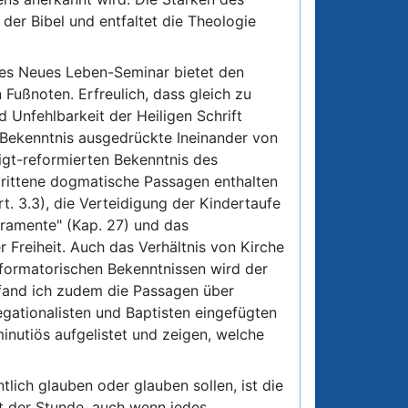
 der Bibel und entfaltet die Theologie
des Neues Leben-Seminar bietet den
Fußnoten. Erfreulich, dass gleich zu
 Unfehlbarkeit der Heiligen Schrift
m Bekenntnis ausgedrückte Ineinander von
igt-reformierten Bekenntnis des
trittene dogmatische Passagen enthalten
t. 3.3), die Verteidigung der Kindertaufe
kramente" (Kap. 27) und das
Freiheit. Auch das Verhältnis von Kirche
eformatorischen Bekenntnissen wird der
fand ich zudem die Passagen über
egationalisten und Baptisten eingefügten
nutiös aufgelistet und zeigen, welche
ntlich glauben oder glauben sollen, ist die
t der Stunde, auch wenn jedes