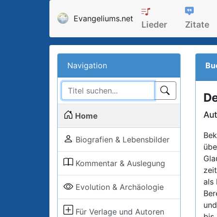
Evangeliums.net
Lieder
Zitate
Navigation
Bu
De
Aut
Home
Bek
Biografien & Lebensbilder
übe
Gla
Kommentar & Auslegung
zei
als
Evolution & Archäologie
Ber
und
Für Verlage und Autoren
bis