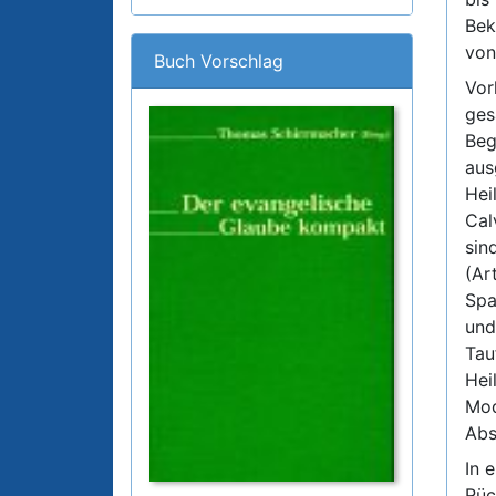
Bek
von
Buch Vorschlag
Vor
ges
Beg
aus
Hei
Cal
sin
(Ar
Spa
und
Tau
Hei
Mod
Abs
In 
Rüc