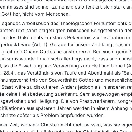
enntnisses sind schnell zu nenen: es orientiert sich stark an
 Gott her, nicht vom Menschen.
liegendes Arbeitsbuch des Theologischen Fernunterrichts 
amten Text samt beigefügten biblischen Belegstellen in den 
inn des Dokuments ein klares Bekenntnis zur Inspiration und
gedrückt wird (Art. 1). Gerade für unsere Zeit klingt das i
ligkeit und Gnade Gottes herausfordernd. Bei einem gemäß
vinismus wundert man sich allerdings nicht, dass auch ums
d, so die Erwählung und Verwerfung zum Heil und Unheil (Ar
t. 28.4), das Verständnis von Taufe und Abendmahl als "Sa
nnungsverhältnis von Souveränität Gottes und menschlicher 
 Staat wäre zu diskutieren. Anders jedoch als in anderen r
fe keine Heilsbedeutung zuerkannt. Sehr ausgewogen emp
lsgewissheit und Heiligung. Die von Presbyterianern, Kongr
ifikationen aus späteren Jahren werden in einem Anhang mi
chnitte später als Problem empfunden wurden.
einer Zeit, wo viele Christen nicht mehr wissen, was sie eige
kbesinnung auf die Bekenntnisse der Christenheit ein Gebo