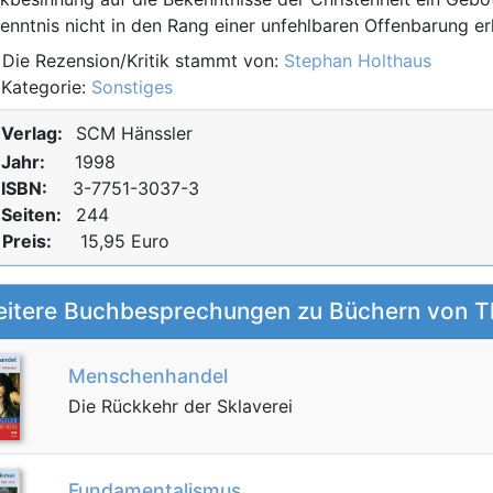
enntnis nicht in den Rang einer unfehlbaren Offenbarung e
ie Rezension/Kritik stammt von:
Stephan Holthaus
ategorie:
Sonstiges
Verlag:
SCM Hänssler
Jahr:
1998
ISBN:
3-7751-3037-3
Seiten:
244
€
Preis:
15,95
Euro
itere Buchbesprechungen zu Büchern von 
Menschenhandel
Die Rückkehr der Sklaverei
Fundamentalismus