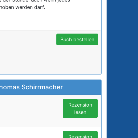
rhoben werden darf.
Buch bestellen
Thomas Schirrmacher
Rezension
lesen
Rezension