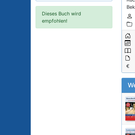
Bek
Dieses Buch wird
D
empfohlen!
K
We