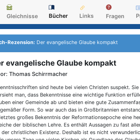
Bücher
Links
P
Gleichnisse
Fragen
ch-Rezension:
Der evangelische Glaube kompakt
r evangelische Glaube kompakt
or:
Thomas Schirrmacher
enntnisschriften sind heute bei vielen Christen suspekt. Sie 
rsieht man, dass Bekenntnisse eine wichtige Funktion erfül
uben einer Gemeinde ab und bieten eine gute Zusammenfass
tgemäßer Form. So war auch das in Großbritannien entstan
 letztes großes Bekenntnis der Reformationsepoche eine he
eiche der biblischen Lehre. Es enthält Aussagen zu fast all
 der christlichen Existenz. Deshalb ist es nicht verwunderl
 in unsere Tage von vielen Kirchen als Grundlage des Glaub