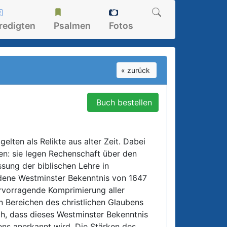
redigten
Psalmen
Fotos
« zurück
Buch bestellen
gelten als Relikte aus alter Zeit. Dabei
len: sie legen Rechenschaft über den
ung der biblischen Lehre in
dene Westminster Bekenntnis von 1647
rvorragende Komprimierung aller
en Bereichen des christlichen Glaubens
ich, dass dieses Westminster Bekenntnis
ens anerkannt wird. Die Stärken des