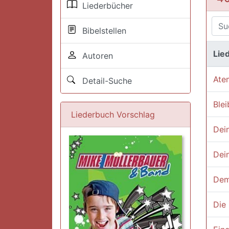
Liederbücher
Bibelstellen
Lied
Autoren
Ate
Detail-Suche
Blei
Liederbuch Vorschlag
Dein
Dei
Dem 
Die