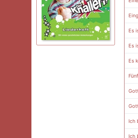
Ein
Ein
Es i
Es 
Es 
Fün
Gott
Got
Ich 
Ich