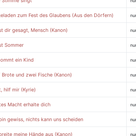
e Stimme singt
nu
geladen zum Fest des Glaubens (Aus den Dörfern)
nu
st dir gesagt, Mensch (Kanon)
nu
ist Sommer
nu
kommt ein Kind
nu
f Brote und zwei Fische (Kanon)
nu
, hilf mir (Kyrie)
nu
tes Macht erhalte dich
nu
bin gewiss, nichts kann uns scheiden
nu
 breite meine Hände aus (Kanon)
nu