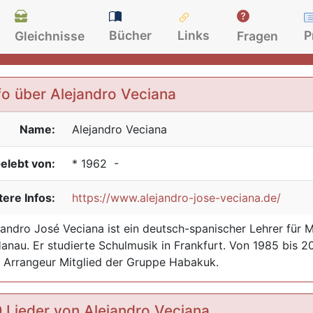
Bücher
Links
P
Gleichnisse
Fragen
fo über Alejandro Veciana
Name:
Alejandro
Veciana
elebt von:
*
1962
-
ere Infos:
https://www.alejandro-jose-veciana.de/
jandro José Veciana ist ein deutsch-spanischer Lehrer für
Hanau. Er studierte Schulmusik in Frankfurt. Von 1985 bis 20
 Arrangeur Mitglied der Gruppe Habakuk.
 Lieder von Alejandro Veciana