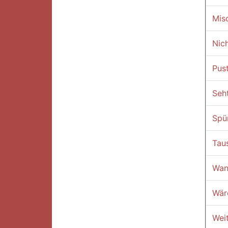
Misc
Nic
Pus
Seht
Spü
Tau
Wan
Wär
Wei