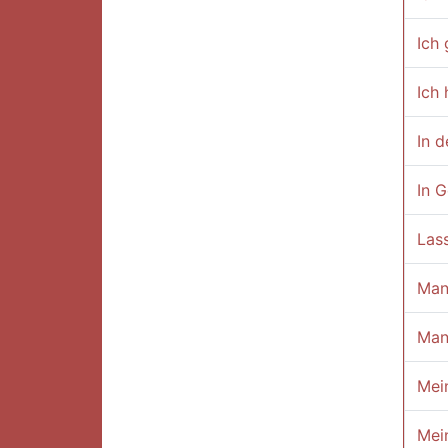
Ich 
Ich 
In 
In G
Lass
Man
Man
Mei
Mei