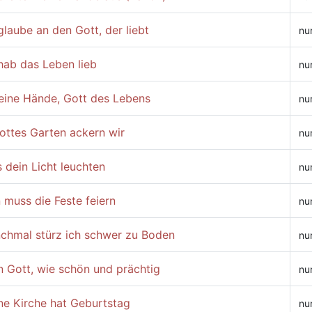
glaube an den Gott, der liebt
nu
hab das Leben lieb
nu
deine Hände, Gott des Lebens
nu
ottes Garten ackern wir
nu
 dein Licht leuchten
nu
 muss die Feste feiern
nu
chmal stürz ich schwer zu Boden
nu
n Gott, wie schön und prächtig
nu
ne Kirche hat Geburtstag
nu