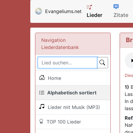
Evangeliums.net
Lieder
Zitate
Br
Navigation
Liederdatenbank
Dies
Home
1)
B
Alphabetisch sortiert
Las
In d
Lieder mit Musik (MP3)
las
Ref
TOP 100 Lieder
Nah
dru