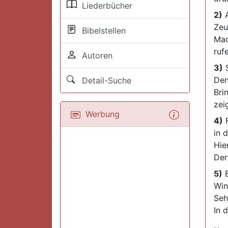
Liederbücher
2)
A
Zeu
Bibelstellen
Mac
rufe
Autoren
3)
S
Den
Detail-Suche
Bri
zei
Werbung
4)
F
in 
Hier
Der
5)
B
Win
Seh
In 