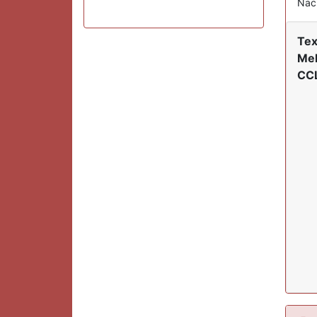
Nach
Tex
Mel
CCL