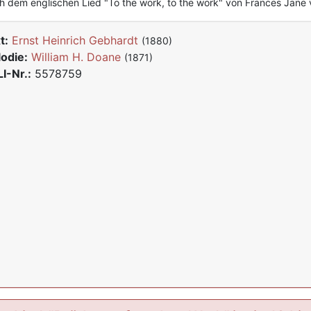
 dem englischen Lied "To the work, to the work" von Frances Jane
t:
Ernst Heinrich Gebhardt
(1880)
odie:
William H. Doane
(1871)
I-Nr.:
5578759