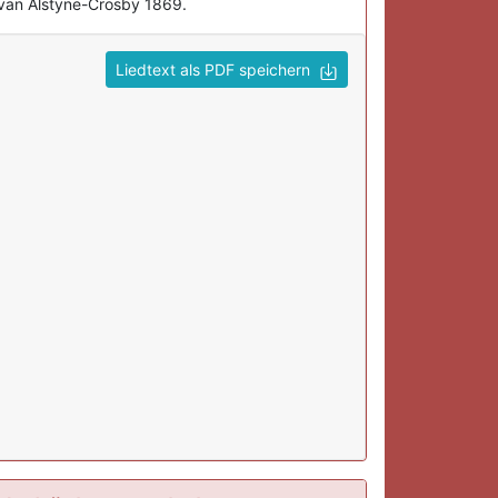
 van Alstyne-Crosby 1869.
Liedtext als PDF speichern