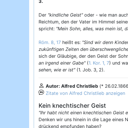
3.
Der
"kindliche Geist"
oder - wie man auch
Reichtum, den der Vater im Himmel seinen
spricht:
"Mein Sohn, alles, was mein ist, da
Röm. 8, 17
heißt es:
"Sind wir denn Kinder
zukünftigen Zeiten den überschwengliche
sich der Gläubige, der den Geist der Sohne
an irgend einer Gabe"
(
1. Kor. 1, 7
) und wa
sehen, wie er ist"
(1. Job. 3, 2).
Autor: Alfred Christlieb
(* 26.02.186
Zitate von Alfred Christlieb anzeigen
Kein knechtischer Geist
"Ihr habt nicht einen knechtischen Geist
Denken wir uns hinein in die Lage eines
drückend empfunden haben?