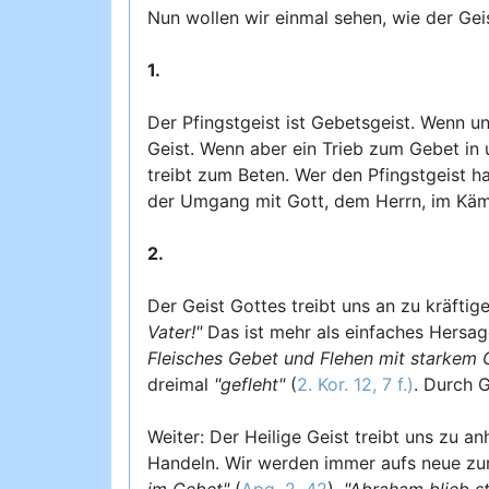
Nun wollen wir einmal sehen, wie der Gei
1.
Der Pfingstgeist ist Gebetsgeist. Wenn un
Geist. Wenn aber ein Trieb zum Gebet in 
treibt zum Beten. Wer den Pfingstgeist h
der Umgang mit Gott, dem Herrn, im Käm
2.
Der Geist Gottes treibt uns an zu kräfti
Vater!"
Das ist mehr als einfaches Hersage
Fleisches Gebet und Flehen mit starkem 
dreimal
"gefleht"
(
2. Kor. 12, 7 f.)
. Durch G
Weiter: Der Heilige Geist treibt uns zu 
Handeln. Wir werden immer aufs neue zum
im Gebet"
(
Apg. 2, 42
).
"Abraham blieb s