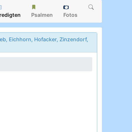
redigten
Psalmen
Fotos
b, Eichhorn, Hofacker, Zinzendorf,