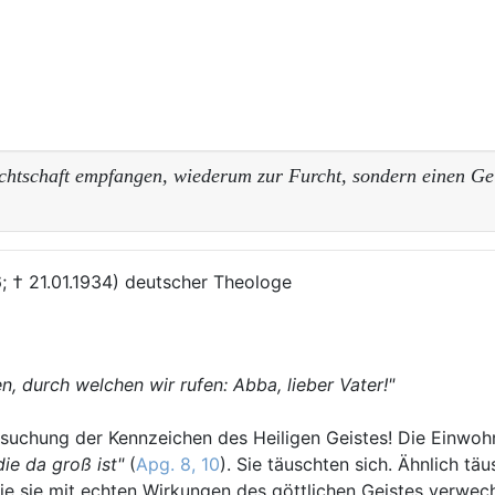
chtschaft empfangen, wiederum zur Furcht, sondern einen Gei
6; † 21.01.1934) deutscher Theologe
n, durch welchen wir rufen: Abba, lieber Vater!"
ersuchung der Kennzeichen des Heiligen Geistes! Die Einwo
die da groß ist"
(
Apg. 8, 10
). Sie täuschten sich. Ähnlich täu
 die sie mit echten Wirkungen des göttlichen Geistes verwe