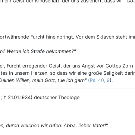
rn ein Geist der Kindschaft, der uns zusichert, dass wir
"Got
n fortwährende Furcht hineinbringt. Vor dem Sklaven steht i
en? Werde ich Strafe bekommen?"
her, Furcht erregender Geist, der uns Angst vor Gottes Zorn 
es in unsern Herzen, so dass wir eine große Seligkeit dari
Deinen Willen, mein Gott, tue ich gern"
(
Ps. 40, 9
).
6; † 21.01.1934) deutscher Theologe
t
n, durch welchen wir rufen: Abba, lieber Vater!"