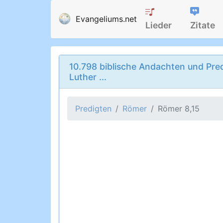
Evangeliums.net
Lieder
Zitate
10.798 biblische Andachten und Pred
Luther ...
Predigten
Römer
Römer 8,15