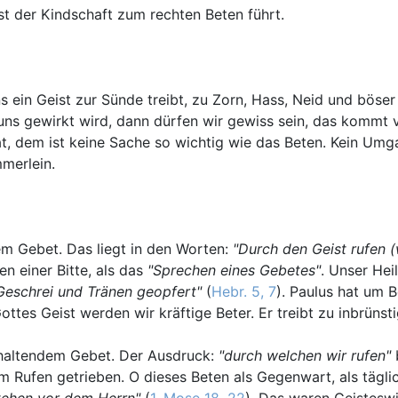
st der Kindschaft zum rechten Beten führt.
s ein Geist zur Sünde treibt, zu Zorn, Hass, Neid und böser 
uns gewirkt wird, dann dürfen wir gewiss sein, das kommt v
at, dem ist keine Sache so wichtig wie das Beten. Kein Um
merlein.
gem Gebet. Das liegt in den Worten:
"Durch den Geist rufen (
n einer Bitte, als das
"Sprechen eines Gebetes"
. Unser Hei
Geschrei und Tränen geopfert"
(
Hebr. 5, 7
). Paulus hat um 
ottes Geist werden wir kräftige Beter. Er treibt zu inbrünst
anhaltendem Gebet. Der Ausdruck:
"durch welchen wir rufen"
 Rufen getrieben. O dieses Beten als Gegenwart, als tägl
tehen vor dem Herrn"
(
1. Mose 18, 22
). Das waren Geistesw