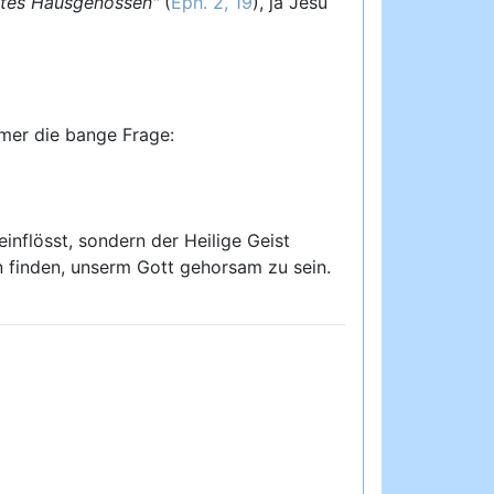
tes Hausgenossen"
(
Eph. 2, 19
), ja Jesu
mmer die bange Frage:
einflösst, sondern der Heilige Geist
n finden, unserm Gott gehorsam zu sein.