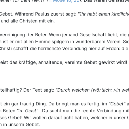
m Gebet. Während Paulus zuerst sagt:
"1hr habt einen kindli
 und alle Christen mit ein.
ereinigung der Beter. Wenn jemand Gesellschaft liebt, die 
n ist er mit allen Himmelspilgern in wunderbarem Verein. Si
risti schafft die herrlichste Verbindung hier auf Erden: di
eist das kräftige, anhaltende, vereinte Gebet gewirkt wird!
eilhaftig? Der Text sagt:
"Durch welchen (wörtlich: >in wel
t ein gar traurig Ding. Da bringt man es fertig, im
"Gebet"
a
in Beten
"im Geist"
. Da sucht man die rechte Verbindung mit
loses Gebet! Wir wollen darauf acht haben, welcherlei unser
n in unserm Gebet.