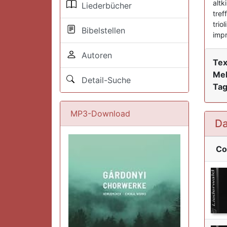
altk
Liederbücher
tref
trio
Bibelstellen
impr
Autoren
Tex
Mel
Detail-Suche
Tag
MP3-Download
Da
Co