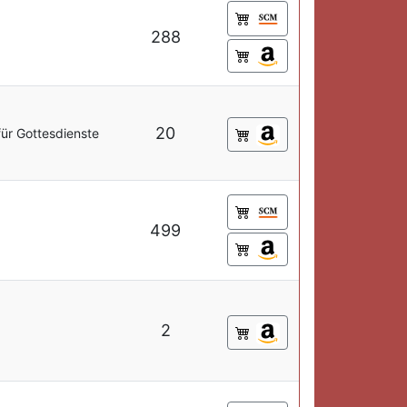
288
20
für Gottesdienste
499
2