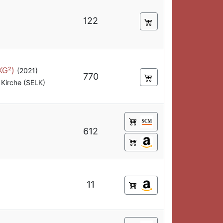
122
KG²)
(2021)
770
Kirche (SELK)
612
11