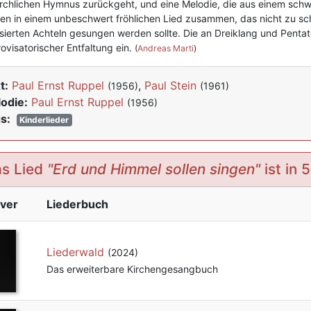
irchlichen Hymnus zurückgeht, und eine Melodie, die aus einem schwa
fen in einem unbeschwert fröhlichen Lied zusammen, das nicht zu s
lisierten Achteln gesungen werden sollte. Die an Dreiklang und Pentato
ovisatorischer Entfaltung ein.
(
Andreas Marti
)
t:
Paul Ernst Ruppel
,
Paul Stein
(1956)
(1961)
odie:
Paul Ernst Ruppel
(1956)
s:
Kinderlieder
s Lied
"Erd und Himmel sollen singen"
ist in 
ver
Liederbuch
Liederwald
(2024)
Das erweiterbare Kirchengesangbuch