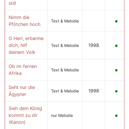
still
Nimm die
Text & Melodie
Pfötchen hoch
O Herr, erbarme
dich, hilf
1998
Text & Melodie
deinem Volk
Ob im fernen
Text & Melodie
Afrika
Seht nur die
1998
Text & Melodie
Ägypter
Sieh dein König
kommt zu dir
nur Melodie
(Kanon)