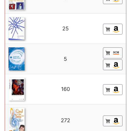
25
5
160
272