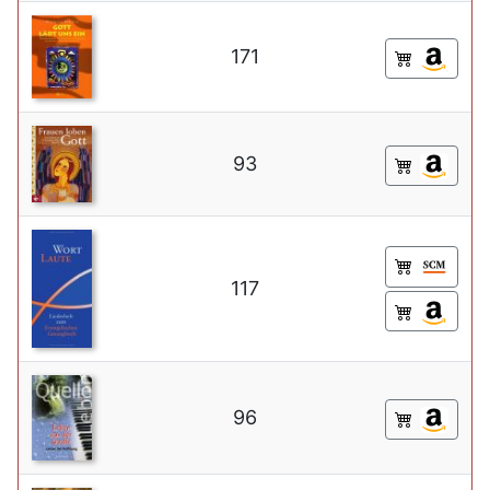
171
93
117
96