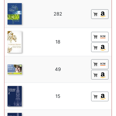
282
18
49
15