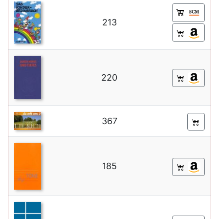
213
220
367
185