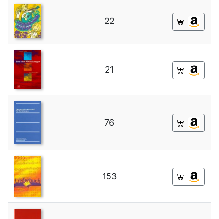
22
21
76
153