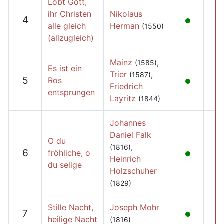
Lobt Gott,
ihr Christen
Nikolaus
4
alle gleich
Herman
(1550)
(allzugleich)
Mainz
,
(1585)
Es ist ein
Trier
,
(1587)
5
Ros
Friedrich
entsprungen
Layritz
(1844)
Johannes
Daniel Falk
O du
,
(1816)
6
fröhliche, o
Heinrich
du selige
Holzschuher
(1829)
Stille Nacht,
Joseph Mohr
7
heilige Nacht
(1816)