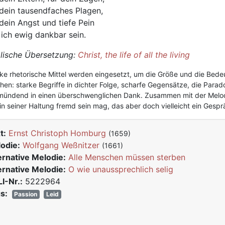
 dein tausendfaches Plagen,
 dein Angst und tiefe Pein
l ich ewig dankbar sein.
lische Übersetzung:
Christ, the life of all the living
ke rhetorische Mittel werden eingesetzt, um die Größe und die Bed
en: starke Begriffe in dichter Folge, scharfe Gegensätze, die Parad
ündend in einen überschwenglichen Dank. Zusammen mit der Melodi
in seiner Haltung fremd sein mag, das aber doch vielleicht ein Gesp
t:
Ernst Christoph Homburg
(1659)
odie:
Wolfgang Weßnitzer
(1661)
ernative Melodie:
Alle Menschen müssen sterben
ernative Melodie:
O wie unaussprechlich selig
I-Nr.:
5222964
s:
Passion
Leid