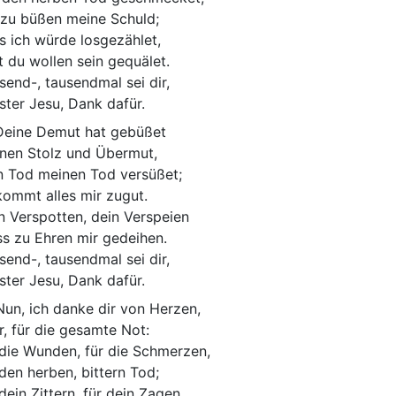
zu büßen meine Schuld;
s ich würde losgezählet,
t du wollen sein gequälet.
send-, tausendmal sei dir,
bster Jesu, Dank dafür.
Deine Demut hat gebüßet
nen Stolz und Übermut,
n Tod meinen Tod versüßet;
kommt alles mir zugut.
n Verspotten, dein Verspeien
s zu Ehren mir gedeihen.
send-, tausendmal sei dir,
bster Jesu, Dank dafür.
Nun, ich danke dir von Herzen,
r, für die gesamte Not:
 die Wunden, für die Schmerzen,
 den herben, bittern Tod;
 dein Zittern, für dein Zagen,