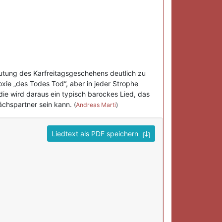
eutung des Karfreitagsgeschehens deutlich zu
oxie „des Todes Tod“, aber in jeder Strophe
e wird daraus ein typisch barockes Lied, das
rächspartner sein kann.
(
Andreas Marti
)
Liedtext als PDF speichern