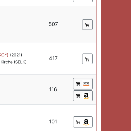
507
KG²)
(2021)
417
Kirche (SELK)
116
101