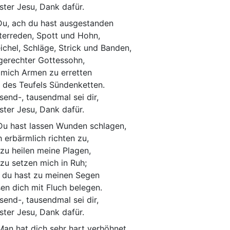
bster Jesu, Dank dafür.
Du, ach du hast ausgestanden
terreden, Spott und Hohn,
ichel, Schläge, Strick und Banden,
gerechter Gottessohn,
 mich Armen zu erretten
 des Teufels Sündenketten.
send-, tausendmal sei dir,
bster Jesu, Dank dafür.
Du hast lassen Wunden schlagen,
h erbärmlich richten zu,
zu heilen meine Plagen,
zu setzen mich in Ruh;
 du hast zu meinen Segen
sen dich mit Fluch belegen.
send-, tausendmal sei dir,
bster Jesu, Dank dafür.
Man hat dich sehr hart verhöhnet,