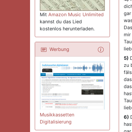
dic
gar
Mit
Amazon Music Unlimited
was
kannst du das Lied
Das
kostenlos herunterladen.
mir
Tau
lie
Werbung
5)
zu 
fäl
das
das
has
Tau
lie
Musikkassetten
6)
Digitalisierung
has
gar