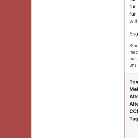
für
für
wil
Eng
Star
mach
ausm
uns 
Tex
Mel
Alt
Alt
CCL
Tag