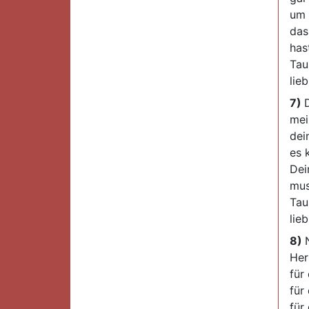
um 
das
has
Tau
lie
7)
mei
dei
es 
Dei
mus
Tau
lie
8)
Her
für
für
für