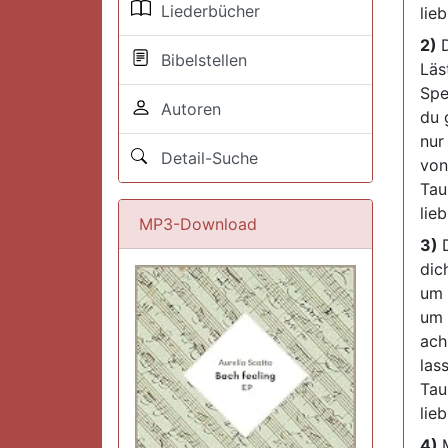
Liederbücher
lie
2)
Bibelstellen
Läs
Spe
Autoren
du 
nur
Detail-Suche
von
Tau
lie
MP3-Download
3)
dic
um 
um 
ach
las
Tau
lie
4)