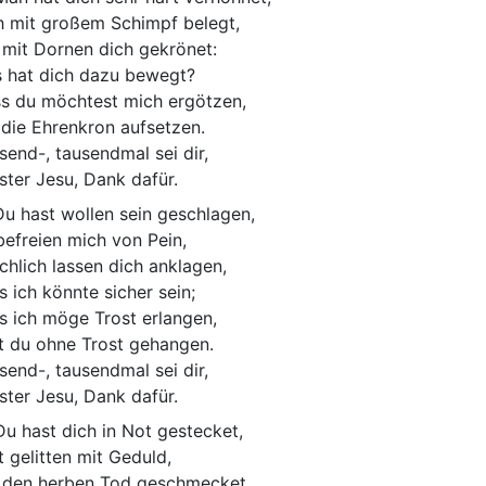
h mit großem Schimpf belegt,
 mit Dornen dich gekrönet:
 hat dich dazu bewegt?
s du möchtest mich ergötzen,
 die Ehrenkron aufsetzen.
send-, tausendmal sei dir,
bster Jesu, Dank dafür.
Du hast wollen sein geschlagen,
befreien mich von Pein,
schlich lassen dich anklagen,
s ich könnte sicher sein;
s ich möge Trost erlangen,
t du ohne Trost gehangen.
send-, tausendmal sei dir,
bster Jesu, Dank dafür.
Du hast dich in Not gestecket,
t gelitten mit Geduld,
 den herben Tod geschmecket,