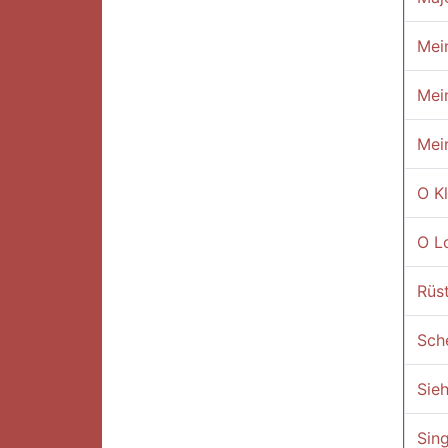
Mein
Mein
Mein
O Kl
O Lo
Rüst
Sche
Sieh
Sing