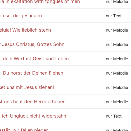
ia in exaltation with tongues of men
nur Melodie
ia sei dir gesungen
nur Text
eluja! Wie lieblich stehn
nur Melodie
 Jesus Christus, Gottes Sohn
nur Melodie
, dein Wort ist Geist und Leben
nur Melodie
, Du hörst der Deinen Flehen
nur Melodie
et uns mit Jesus ziehen!
nur Melodie
st uns heut den Herrn erheben
nur Melodie
 ich Unglück nicht widerstahn
nur Text
stät, wir fallen nieder
nur Melodie