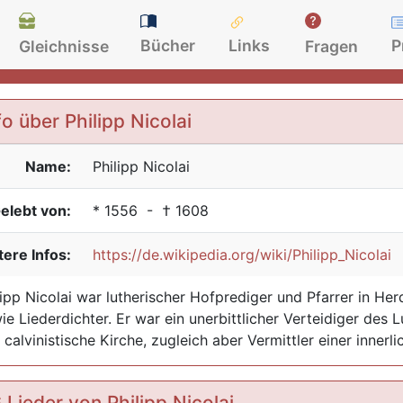
Bücher
Links
P
Gleichnisse
Fragen
fo über Philipp Nicolai
Name:
Philipp
Nicolai
elebt von:
*
1556
- †
1608
ere Infos:
https://de.wikipedia.org/wiki/Philipp_Nicolai
lipp Nicolai war lutherischer Hofprediger und Pfarrer in H
ie Liederdichter. Er war ein unerbittlicher Verteidiger des
 calvinistische Kirche, zugleich aber Vermittler einer inner
 Lieder von Philipp Nicolai