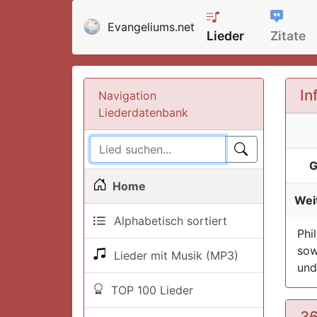
Evangeliums.net
Lieder
Zitate
In
Navigation
Liederdatenbank
G
Home
Weit
Alphabetisch sortiert
Phi
sow
Lieder mit Musik (MP3)
und
TOP 100 Lieder
36