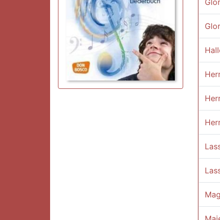
Glor
Glor
Hall
Herr
Herr
Herr
Lass
Las
Mag
Maje