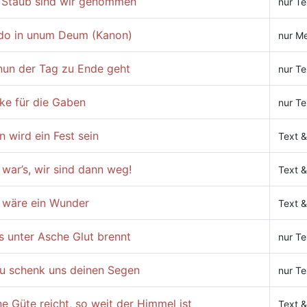
 Staub sind wir genommen
nur Te
do in unum Deum (Kanon)
nur Me
nun der Tag zu Ende geht
nur Te
ke für die Gaben
nur Te
 wird ein Fest sein
Text &
war’s, wir sind dann weg!
Text &
 wäre ein Wunder
Text &
s unter Asche Glut brennt
nur Te
u schenk uns deinen Segen
nur Te
e Güte reicht, so weit der Himmel ist
Text &