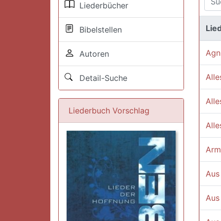
Liederbücher
Lied
Bibelstellen
Agn
Autoren
Alle
Detail-Suche
Alle
Liederbuch Vorschlag
Alle
Arm
Aus
Aus