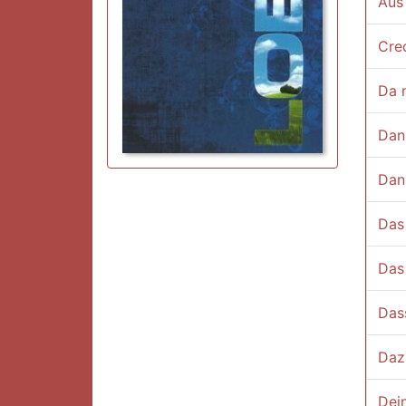
Aus
Cre
Da 
Dan
Dann
Das 
Das
Das
Daz
Dein