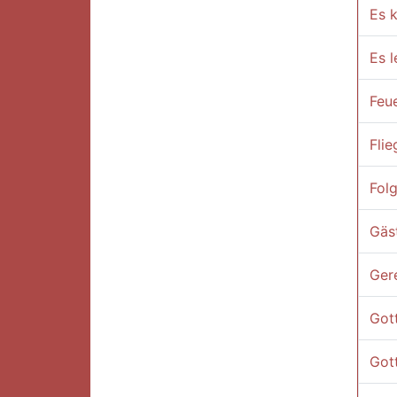
Es 
Es l
Feue
Flie
Fol
Gäst
Ger
Got
Gott