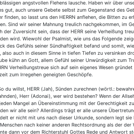
blässigen angstvollen Flehens lausche. Haben wir über uns
 es gut, auch unsere Gebete selbst zum Gegenstand des Ge
r finden, so lasst uns den HERRN anflehen, die Bitten zu er
en. Sind wir seiner Mahnung treulich nachgekommen, im Geb
h der Zuversicht sein, dass der HERR seine Verheißung treul
den wird. Wiewohl der Psalmist, wie uns das Folgende zeig
ck des Gefühls seiner Sündhaftigkeit befand und somit, wie
, also auch in diesem Sinne in tiefen Tiefen zu versinken d
ube kühn an Gott, allem Gefühl seiner Unwürdigkeit zum Tr
RN Verheißungstreue sich auf sein eigenes Wesen gründet u
ezeit zum Irregehen geneigten Geschöpfe.
o du willst, HERR (Jah), Sünden zurechnen (wörtl.: bewahr
ahnden), Herr (Adonai), wer wird bestehen? Wenn der Alls
 jeden Mangel an Übereinstimmung mit der Gerechtigkeit z
den wir alle sein? Allerdings trägt er alle unsere Übertretu
delt er nicht mit uns nach dieser Urkunde, sondern legt sie
 Menschen nach keiner anderen Rechtsordnung als der der 
nte dann vor dem Richterstuhl Gottes Rede und Antwort st