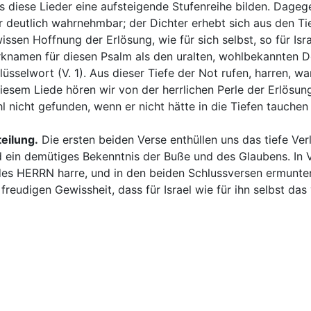
s diese Lieder eine aufsteigende Stufenreihe bilden. Dagege
r deutlich wahrnehmbar; der Dichter erhebt sich aus den Ti
issen Hoffnung der Erlösung, wie für sich selbst, so für Isra
knamen für diesen Psalm als den uralten, wohlbekannten De 
lüsselwort (V. 1). Aus dieser Tiefe der Not rufen, harren, w
diesem Liede hören wir von der herrlichen Perle der Erlösung
l nicht gefunden, wenn er nicht hätte in die Tiefen tauchen 
teilung.
Die ersten beiden Verse enthüllen uns das tiefe Ver
d ein demütiges Bekenntnis der Buße und des Glaubens. In V.
des HERRN harre, und in den beiden Schlussversen ermuntert
 freudigen Gewissheit, dass für Israel wie für ihn selbst da