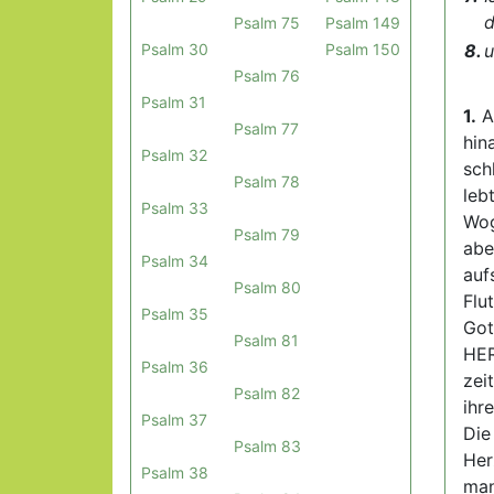
d
Psalm 75
Psalm 149
Psalm 30
Psalm 150
8.
u
Psalm 76
Psalm 31
1.
Au
Psalm 77
hin
Psalm 32
sch
Psalm 78
leb
Psalm 33
Wog
Psalm 79
abe
Psalm 34
auf
Psalm 80
Flu
Psalm 35
Got
Psalm 81
HER
Psalm 36
zei
Psalm 82
ihr
Psalm 37
Die
Psalm 83
Her
Psalm 38
man