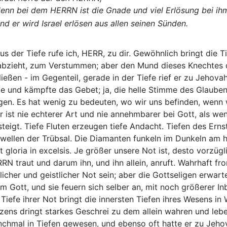
enn bei dem HERRN ist die Gnade und viel Erlösung bei ih
nd er wird Israel erlösen aus allen seinen Sünden.
s der Tiefe rufe ich, HERR, zu dir. Gewöhnlich bringt die Ti
abzieht, zum Verstummen; aber den Mund dieses Knechtes 
ließen - im Gegenteil, gerade in der Tiefe rief er zu Jehova
te und kämpfte das Gebet; ja, die helle Stimme des Glauben
en. Es hat wenig zu bedeuten, wo wir uns befinden, wenn w
r ist nie echterer Art und nie annehmbarer bei Gott, als w
steigt. Tiefe Fluten erzeugen tiefe Andacht. Tiefen des Ern
twellen der Trübsal. Die Diamanten funkeln im Dunkeln am h
t gloria in excelsis. Je größer unsere Not ist, desto vorzügl
RN traut und darum ihn, und ihn allein, anruft. Wahrhaft 
tlicher und geistlicher Not sein; aber die Gottseligen erwarte
em Gott, und sie feuern sich selber an, mit noch größerer In
 Tiefe ihrer Not bringt die innersten Tiefen ihres Wesens i
zens dringt starkes Geschrei zu dem allein wahren und leb
chmal in Tiefen gewesen, und ebenso oft hatte er zu Jehova