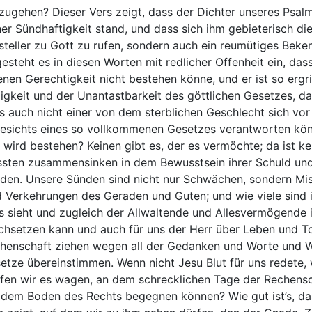
zugehen? Dieser Vers zeigt, dass der Dichter unseres Psa
ner Sündhaftigkeit stand, und dass sich ihm gebieterisch di
tsteller zu Gott zu rufen, sondern auch ein reumütiges Beke
gesteht es in diesen Worten mit redlicher Offenheit ein, da
enen Gerechtigkeit nicht bestehen könne, und er ist so ergr
ligkeit und der Unantastbarkeit des göttlichen Gesetzes, d
s auch nicht einer von dem sterblichen Geschlecht sich vor
esichts eines so vollkommenen Gesetzes verantworten könne
 wird bestehen? Keinen gibt es, der es vermöchte; da ist kein
sten zusammensinken in dem Bewusstsein ihrer Schuld und
den. Unsere Sünden sind nicht nur Schwächen, sondern Miss
d Verkehrungen des Geraden und Guten; und wie viele sind 
es sieht und zugleich der Allwaltende und Allesvermögende is
chsetzen kann und auch für uns der Herr über Leben und Tod
henschaft ziehen wegen all der Gedanken und Worte und We
etze übereinstimmen. Wenn nicht Jesu Blut für uns redete,
fen wir es wagen, an dem schrecklichen Tage der Rechensch
 dem Boden des Rechts begegnen können? Wie gut ist’s, da