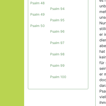
es 
Psalm 48
unb
Psalm 94
meh
Psalm 49
uns
Psalm 95
Nun
Psalm 50
sti
Psalm 96
er 
die
Psalm 97
abe
hat
Psalm 98
kei
für
Psalm 99
sei
er 
Psalm 100
doc
dar
Psa
vie
ihm