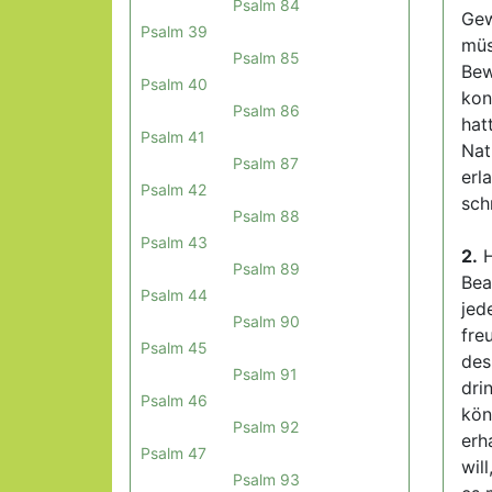
Psalm 84
Gew
Psalm 39
müs
Psalm 85
Bew
Psalm 40
kon
Psalm 86
hat
Psalm 41
Nat
Psalm 87
erl
Psalm 42
sch
Psalm 88
Psalm 43
2.
H
Psalm 89
Bea
Psalm 44
jed
Psalm 90
fre
Psalm 45
des
Psalm 91
dri
Psalm 46
kön
Psalm 92
erh
Psalm 47
wil
Psalm 93