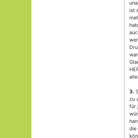
una
ist
meh
hab
auc
wer
Dru
war
Gla
HER
all
3.
S
zu 
für
wür
han
die
kön