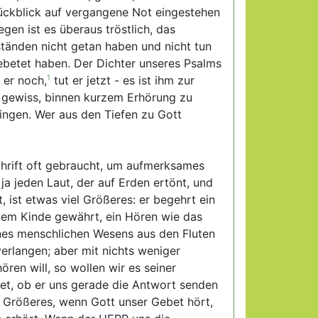
Rückblick auf vergangene Not eingestehen
gen ist es überaus tröstlich, das
tänden nicht getan haben und nicht tun
betet haben. Der Dichter unseres Psalms
 er noch,
1
tut er jetzt - es ist ihm zur
d gewiss, binnen kurzem Erhörung zu
lingen. Wer aus den Tiefen zu Gott
chrift oft gebraucht, um aufmerksames
a jeden Laut, der auf Erden ertönt, und
 ist etwas viel Größeres: er begehrt ein
s dem Kinde gewährt, ein Hören wie das
ines menschlichen Wesens aus den Fluten
 verlangen; aber mit nichts weniger
en will, so wollen wir es seiner
det, ob er uns gerade die Antwort senden
as Größeres, wenn Gott unser Gebet hört,