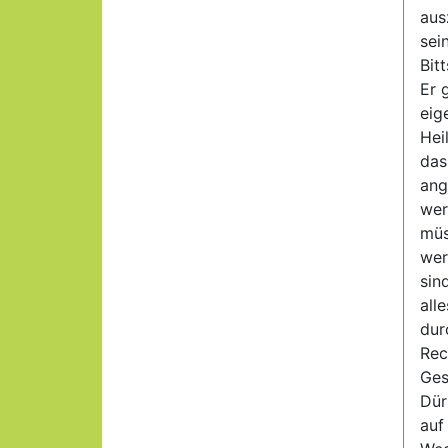
aus
sei
Bit
Er 
eig
Hei
das
ang
wer
müs
wer
sin
all
dur
Rec
Ges
Dür
auf