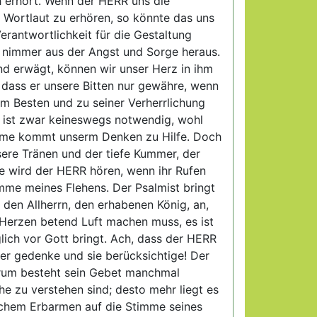
h erhört. Wenn der HERR uns die
 Wortlaut zu erhören, so könnte das uns
rantwortlichkeit für die Gestaltung
n nimmer aus der Angst und Sorge heraus.
und erwägt, können wir unser Herz in ihm
, dass er unsere Bitten nur gewähre, wenn
em Besten und zu seiner Verherrlichung
s ist zwar keineswegs notwendig, wohl
timme kommt unserm Denken zu Hilfe. Doch
nsere Tränen und der tiefe Kummer, der
me wird der HERR hören, wenn ihr Rufen
imme meines Flehens. Der Psalmist bringt
ig den Allherrn, den erhabenen König, an,
 Herzen betend Luft machen muss, es ist
lich vor Gott bringt. Ach, dass der HERR
rer gedenke und sie berücksichtige! Der
darum besteht sein Gebet manchmal
he zu verstehen sind; desto mehr liegt es
ichem Erbarmen auf die Stimme seines