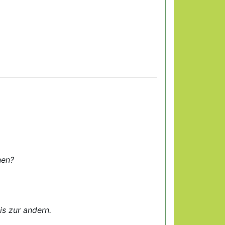
hen?
s zur andern.