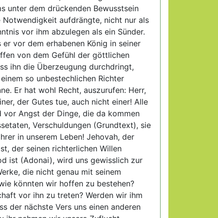
lms unter dem drückenden Bewusstsein
e Notwendigkeit aufdrängte, nicht nur als
nntnis vor ihm abzulegen als ein Sünder.
ss er vor dem erhabenen König in seiner
iffen von dem Gefühl der göttlichen
ass ihn die Überzeugung durchdringt,
 einem so unbestechlichen Richter
. Er hat wohl Recht, auszurufen: Herr,
er, der Gutes tue, auch nicht einer! Alle
 vor Angst der Dinge, die da kommen
etaten, Verschuldungen (Grundtext), sie
ihrer in unserem Leben! Jehovah, der
t, der seinen richterlichen Willen
 ist (Adonai), wird uns gewisslich zur
rke, die nicht genau mit seinem
 wie könnten wir hoffen zu bestehen?
aft vor ihn zu treten? Werden wir ihm
ss der nächste Vers uns einen anderen