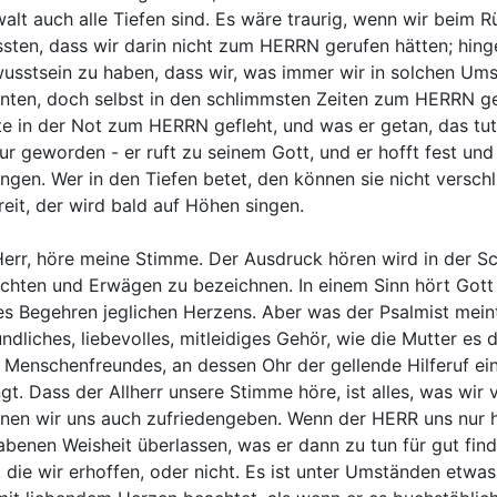
alt auch alle Tiefen sind. Es wäre traurig, wenn wir beim 
sten, dass wir darin nicht zum HERRN gerufen hätten; hinge
usstsein zu haben, dass wir, was immer wir in solchen Ums
nten, doch selbst in den schlimmsten Zeiten zum HERRN ge
te in der Not zum HERRN gefleht, und was er getan, das tut
ur geworden - er ruft zu seinem Gott, und er hofft fest un
angen. Wer in den Tiefen betet, den können sie nicht versch
reit, der wird bald auf Höhen singen.
err, höre meine Stimme. Der Ausdruck hören wird in der S
chten und Erwägen zu bezeichnen. In einem Sinn hört Gott j
es Begehren jeglichen Herzens. Aber was der Psalmist meint,
undliches, liebevolles, mitleidiges Gehör, wie die Mutter e
 Menschenfreundes, an dessen Ohr der gellende Hilferuf e
ngt. Dass der Allherr unsere Stimme höre, ist alles, was wir
nen wir uns auch zufriedengeben. Wenn der HERR uns nur hör
abenen Weisheit überlassen, was er dann zu tun für gut fin
l, die wir erhoffen, oder nicht. Es ist unter Umständen etw