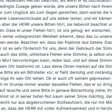
mit liebendem Herzen beachtet, als wenn er es buchstäblic
edingte Zusage geben würde, alle unsere Bitten nach ihrem
r zum Unglück als zum Segen gereichen; dann würde die Ve
erer Lebensschicksale auf uns selber lasten, und wir käme
 aber der HERR unsere Bitten hört, sie liebevoll beachtet 
llen. Dass er unser Flehen hört, ist uns genug; wir wünschen
in seiner unbegrenzten Weisheit erkennt, dass das zu unser
nen werde. Beachten wir, dass der Psalmist laut betete. Da
r ist es sehr förderlich für uns, denn der Gebrauch der S
 auch das stille, unhörbare Flehen eine Stimme; ja selbst u
n Wort hervorbringen kann, reden laut, und auf diese Stim
 sein Ohr bestimmt ist. Lass deine Ohren merken auf die St
ne Bitte als ein Bittsteller vor; er fleht demütig und inständ
möge ihr sein Ohr leihen. Ob er auch oft seinem gepressten
h im Grunde immer wieder dasselbe Flehen, das er so dring
auf lausche und seine Bitte in genaue Betrachtung ziehe, ih
lmist ist in seiner tiefen Not kaum seiner Sinne mächtig, 
lleicht nur aus abgebrochenen Stoßseufzern, die nur mit Mü
 an, dass der HERR mit voller Aufmerksamkeit und in herzl